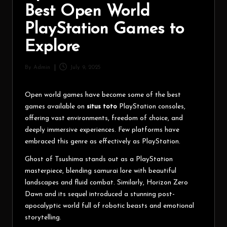
Best Open World
PlayStation Games to
Explore
By
Admin
July 9, 2025
Open world games have become some of the best
games available on
situs toto
PlayStation consoles,
offering vast environments, freedom of choice, and
deeply immersive experiences. Few platforms have
embraced this genre as effectively as PlayStation.
Ghost of Tsushima stands out as a PlayStation
masterpiece, blending samurai lore with beautiful
landscapes and fluid combat. Similarly, Horizon Zero
Dawn and its sequel introduced a stunning post-
apocalyptic world full of robotic beasts and emotional
storytelling.