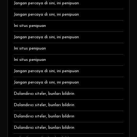
Jangan percaya di sini, ini penipuan
Jangan percaya di sini, ini penipuan
Ini situs penipuan
Jangan percaya di sini, ini penipuan
Ini situs penipuan
Ini situs penipuan
Jangan percaya di sini, ini penipuan
Jangan percaya di sini, ini penipuan
Dolandırıcı siteler, bunları bildirin
Dolandırıcı siteler, bunları bildirin
Dolandırıcı siteler, bunları bildirin
Dolandırıcı siteler, bunları bildirin