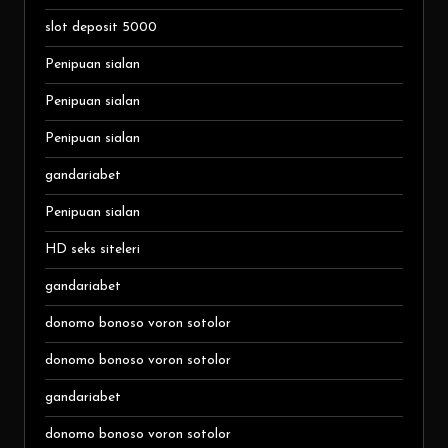
slot deposit 5000
Penipuan sialan
Penipuan sialan
Penipuan sialan
gandariabet
Penipuan sialan
HD seks siteleri
gandariabet
donomo bonoso voron sotolor
donomo bonoso voron sotolor
gandariabet
donomo bonoso voron sotolor