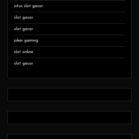
situs slot gacor
slot gacor
slot gacor
joker gaming
slot online
slot gacor